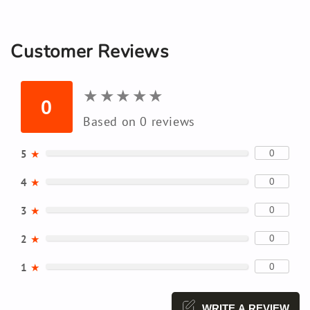
Customer Reviews
★
★
★
★
★
★
★
★
★
★
0
Based on 0 reviews
0
5
★
0
4
★
0
3
★
0
2
★
0
1
★
WRITE A REVIEW